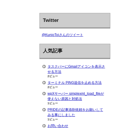
Twitter
@KunioToiさんのツイート
人気記事
タスクバーにGmailアイコンを表示さ
せる方法
2ビュー
ターミナル PING送信を止める方法
2ビュー
wpXサーバー simplexml_load_fileが
使えない原因と対処法
1ビュー
PRIDEの記事添削依頼をお願いして
みる事にしました
1ビュー
お問い合わせ