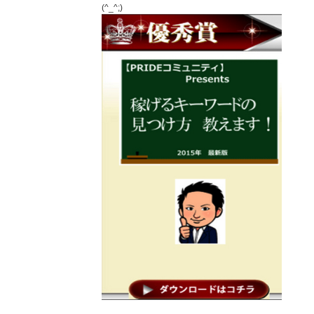
(^_^;)