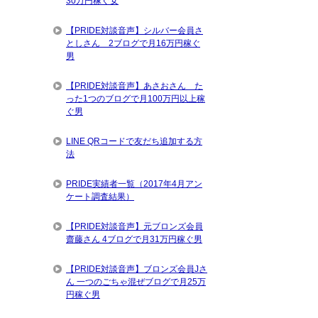
30万円稼ぐ女
【PRIDE対談音声】シルバー会員さ
としさん 2ブログで月16万円稼ぐ
男
【PRIDE対談音声】あさおさん た
った1つのブログで月100万円以上稼
ぐ男
LINE QRコードで友だち追加する方
法
PRIDE実績者一覧（2017年4月アン
ケート調査結果）
【PRIDE対談音声】元ブロンズ会員
齋藤さん 4ブログで月31万円稼ぐ男
【PRIDE対談音声】ブロンズ会員Jさ
ん 一つのごちゃ混ぜブログで月25万
円稼ぐ男