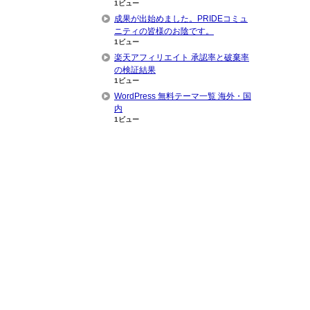
1ビュー
成果が出始めました。PRIDEコミュ
ニティの皆様のお陰です。
1ビュー
楽天アフィリエイト 承認率と破棄率
の検証結果
1ビュー
WordPress 無料テーマ一覧 海外・国
内
1ビュー