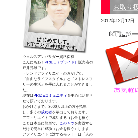
お取り
2012年12月12日
ウェルスアンバサダー資格保有
こんにちわ！
PRIDE（プライド）
販売者の
戸井邦雄です。
トレンドアフィリエイトのおかげで、
『自由なライフスタイル』と『ストレスフ
リーの生活』を手に入れることができまし
た。
現在は
PRIDEコミュニティ
を中心に活動さ
せて頂いております。
おかげさまで、3000人以上の方を指導
し、多くの
成功者
を輩出しております。
アフィリエイトで成功する（お金を稼ぐ）
ことは本当に簡単で、
この４つ
を実践する
だけで簡単に成功（お金を稼ぐ）します。
アフィリエイトに対するモットーは「人の