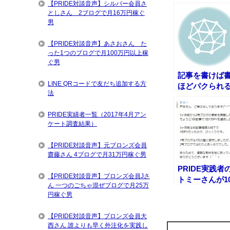
【PRIDE対談音声】シルバー会員さ
としさん 2ブログで月16万円稼ぐ
男
【PRIDE対談音声】あさおさん た
った1つのブログで月100万円以上稼
ぐ男
記事を書けば
LINE QRコードで友だち追加する方
ほどパクられ
法
PRIDE実績者一覧（2017年4月アン
ケート調査結果）
【PRIDE対談音声】元ブロンズ会員
齋藤さん 4ブログで月31万円稼ぐ男
PRIDE実践者
【PRIDE対談音声】ブロンズ会員Jさ
トミーさんが10
ん 一つのごちゃ混ぜブログで月25万
記事で1日1万P
円稼ぐ男
を達成！
【PRIDE対談音声】ブロンズ会員大
西さん 誰よりも早く外注化を実践し