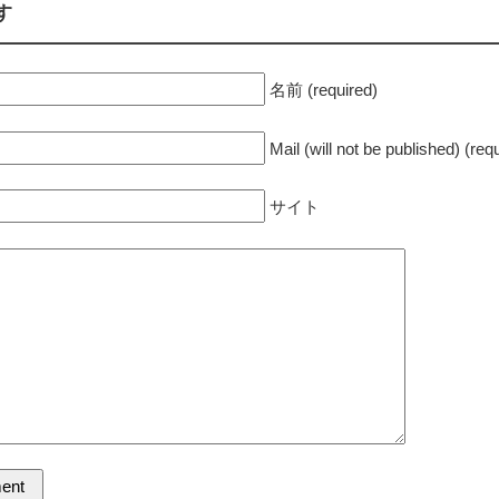
す
名前 (required)
Mail (will not be published) (req
サイト