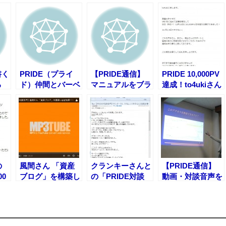
書く
PRIDE（プライ
【PRIDE通信】
PRIDE 10,000PV
る
ド）仲間とバーベ
マニュアルをブラ
達成！to4ukiさん
キューをしまし
ッシュアップしま
た！ 20140622
した 20140810
の
風間さん 「資産
クランキーさんと
【PRIDE通信】
0
ブログ」を構築し
の「PRIDE対談
動画・対談音声を
V
ほぼ放置で毎月３
音声」にWさんか
追加および教材を
０万円稼ぎ続けて
ら感想を頂きまし
ブラッシュアップ
いる男
た！
しました
20150209