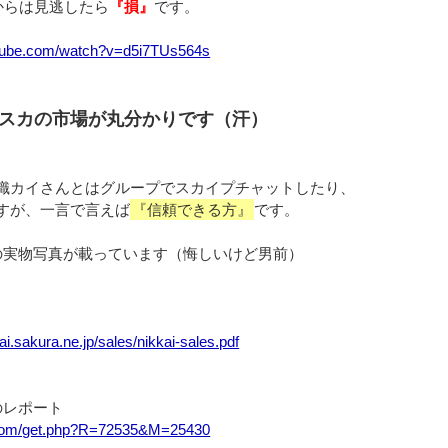
からは見逃したら
『損』
です。
utube.com/watch?v=d5i7TUs564s
スカの市場が丸分かりです（汗）
織カイさんとはグループでスカイプチャットしたり、
すが、一言で言えば
『信頼できる方』
です。
の実物写真が載っています（悔しいけど男前）
ikai.sakura.ne.jp/sales/nikkai-sales.pdf
のレポート
u.com/get.php?R=72535&M=25430