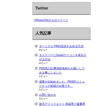
Twitter
@KunioToiさんのツイート
人気記事
ターミナル PING送信を止める方法
2ビュー
タスクバーにGmailアイコンを表示さ
せる方法
2ビュー
PRIDEの記事添削依頼をお願いして
みる事にしました
1ビュー
成果が出始めました。PRIDEコミュ
ニティの皆様のお陰です。
1ビュー
お問い合わせ
1ビュー
楽天アフィリエイト 承認率と破棄率