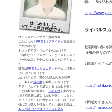
特に、8分38秒
https://www.yo
ライバルスカ
ウェルスアンバサダー資格保有
こんにちわ！
PRIDE（プライド）
販売者の
戸井邦雄です。
動画制作者の錦
トレンドアフィリエイトのおかげで、
旧知の仲なので
『自由なライフスタイル』と『ストレスフ
リーの生活』を手に入れることができまし
↓錦織カイさん
た。
現在は
PRIDEコミュニティ
を中心に活動さ
せて頂いております。
おかげさまで、3000人以上の方を指導
し、多くの
成功者
を輩出しております。
https://nishikior
アフィリエイトで成功する（お金を稼ぐ）
ことは本当に簡単で、
この４つ
を実践する
だけで簡単に成功（お金を稼ぐ）します。
アフィリエイトに対するモットーは「人の
↓錦織カイさん
役に立ち収入を得る」です。最終学歴は…
https://mailzo
もっと詳しいプロフィールを見る