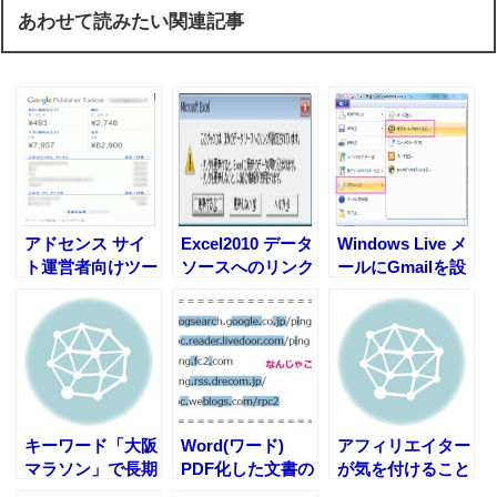
あわせて読みたい関連記事
アドセンス サイ
Excel2010 データ
Windows Live メ
ト運営者向けツー
ソースへのリンク
ールにGmailを設
ルバーをインスト
を解除する方法
定する方法
ールしてみた。
キーワード「大阪
Word(ワード)
アフィリエイター
マラソン」で長期
PDF化した文書の
が気を付けること
的に安定して稼ぐ
テキストコピーが
(風評ワード)