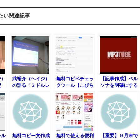
たい関連記事
ジ）
武裕介（ヘイジ）
無料コピペチェッ
【記事作成】ペル
定
の語る「ミドルレ
クツール【こぴら
ソナを明確にする
での
ンジキーワードは
ん】の使い方を動
徹底的に活用すべ
画で解説
し」
ール
無料コピー文作成
無料で使える便利
【重要】９月末で