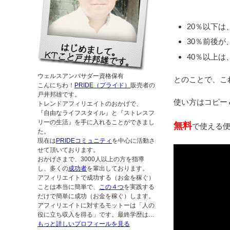
20％以下は
30％前後
40％以上は
ウェルスアンバサダー資格保有
とのことで、こ
こんにちわ！
PRIDE（プライド）
販売者の
戸井邦雄です。
使い方はコピー
トレンドアフィリエイトのおかげで、
『自由なライフスタイル』と『ストレスフ
リーの生活』を手に入れることができまし
無料
で使える
た。
現在は
PRIDEコミュニティ
を中心に活動さ
せて頂いております。
おかげさまで、3000人以上の方を指導
し、多くの
成功者
を輩出しております。
アフィリエイトで成功する（お金を稼ぐ）
ことは本当に簡単で、
この４つ
を実践する
だけで簡単に成功（お金を稼ぐ）します。
アフィリエイトに対するモットーは「人の
役に立ち収入を得る」です。最終学歴は…
もっと詳しいプロフィールを見る