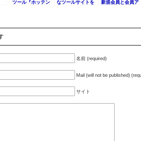
ツール『ホッテン
なツールサイトを
新規会員と会員ア
の
トリメーカー』
3つ（2動画）紹
ップグレードを完
で解
『コピーメカ』の
介します！
全中止します
使い方を動画で解
説
す
名前 (required)
Mail (will not be published) (req
サイト