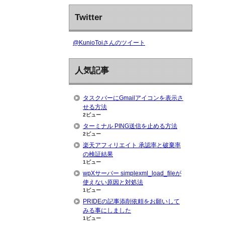
Twitter
@KunioToiさんのツイート
人気記事
タスクバーにGmailアイコンを表示さ
せる方法
2ビュー
ターミナル PING送信を止める方法
2ビュー
楽天アフィリエイト 承認率と破棄率
の検証結果
1ビュー
wpXサーバー simplexml_load_fileが
使えない原因と対処法
1ビュー
PRIDEの記事添削依頼をお願いして
みる事にしました
1ビュー