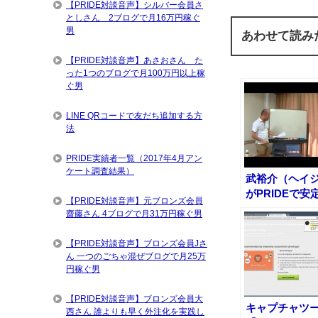
【PRIDE対談音声】シルバー会員さ
としさん 2ブログで月16万円稼ぐ
男
あわせて読み
【PRIDE対談音声】あさおさん た
った1つのブログで月100万円以上稼
ぐ男
LINE QRコードで友だち追加する方
法
PRIDE実績者一覧（2017年4月アン
ケート調査結果）
武裕介（ヘイ
がPRIDEで安
【PRIDE対談音声】元ブロンズ会員
収入を得るま
齋藤さん 4ブログで月31万円稼ぐ男
道筋
【PRIDE対談音声】ブロンズ会員Jさ
ん 一つのごちゃ混ぜブログで月25万
円稼ぐ男
【PRIDE対談音声】ブロンズ会員大
キャプチャツ
西さん 誰よりも早く外注化を実践し