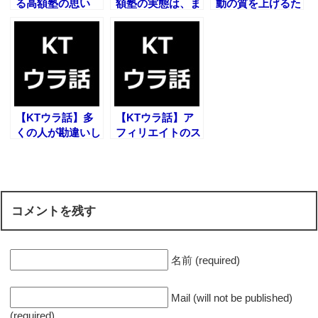
る高額塾の思い
額塾の実態は、ま
動の質を上げるた
出・・・
るで・・・
めに必要なもの
【KTウラ話】多
【KTウラ話】ア
くの人が勘違いし
フィリエイトのス
ていること
ゴさって・・・
コメントを残す
名前 (required)
Mail (will not be published)
(required)