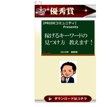
(^_^;)