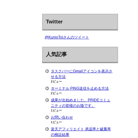
Twitter
@KunioToiさんのツイート
人気記事
タスクバーにGmailアイコンを表示さ
せる方法
2ビュー
ターミナル PING送信を止める方法
2ビュー
成果が出始めました。PRIDEコミュ
ニティの皆様のお陰です。
1ビュー
お問い合わせ
1ビュー
楽天アフィリエイト 承認率と破棄率
の検証結果