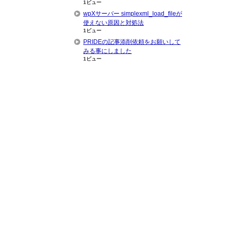
1ビュー
wpXサーバー simplexml_load_fileが
使えない原因と対処法
1ビュー
PRIDEの記事添削依頼をお願いして
みる事にしました
1ビュー