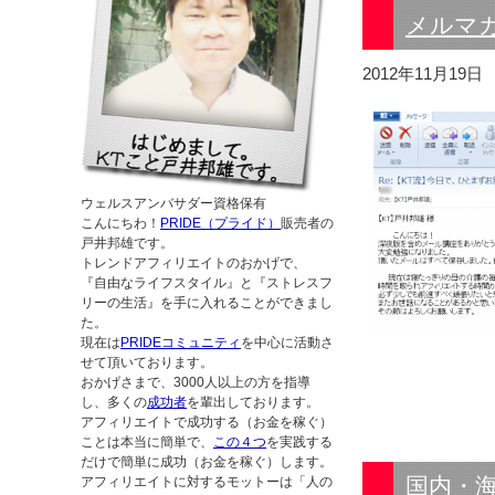
メルマ
2012年11月19日
ウェルスアンバサダー資格保有
こんにちわ！
PRIDE（プライド）
販売者の
戸井邦雄です。
トレンドアフィリエイトのおかげで、
『自由なライフスタイル』と『ストレスフ
リーの生活』を手に入れることができまし
た。
現在は
PRIDEコミュニティ
を中心に活動さ
せて頂いております。
おかげさまで、3000人以上の方を指導
し、多くの
成功者
を輩出しております。
アフィリエイトで成功する（お金を稼ぐ）
ことは本当に簡単で、
この４つ
を実践する
だけで簡単に成功（お金を稼ぐ）します。
国内・海
アフィリエイトに対するモットーは「人の