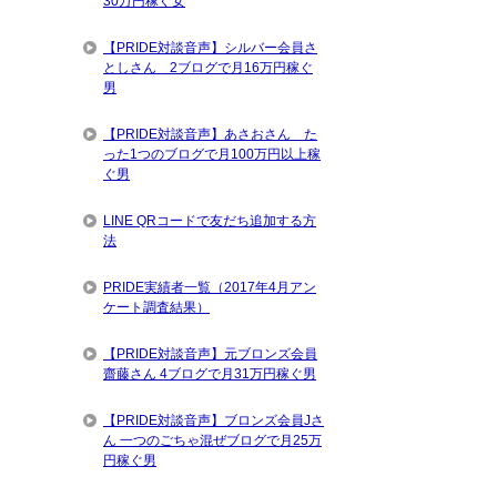
30万円稼ぐ女
【PRIDE対談音声】シルバー会員さ
としさん 2ブログで月16万円稼ぐ
男
【PRIDE対談音声】あさおさん た
った1つのブログで月100万円以上稼
ぐ男
LINE QRコードで友だち追加する方
法
PRIDE実績者一覧（2017年4月アン
ケート調査結果）
【PRIDE対談音声】元ブロンズ会員
齋藤さん 4ブログで月31万円稼ぐ男
【PRIDE対談音声】ブロンズ会員Jさ
ん 一つのごちゃ混ぜブログで月25万
円稼ぐ男