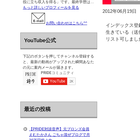
役に立ち収入を得る」です。最終学歴は…
もっと詳しいプロフィールを見る
2012年06月19日
お問い合わせはこちら^^
インデックス登録
生きている（送
リスト可しました
YouTube公式
下記のボタンを押してチャンネル登録する
と、最新の動画がアップされた瞬間あなた
の元に案内メールが届きます。
最近の投稿
【PRIDE対談音声】元ブロンズ会員
えむたかさん ごちゃ混ぜブログで月