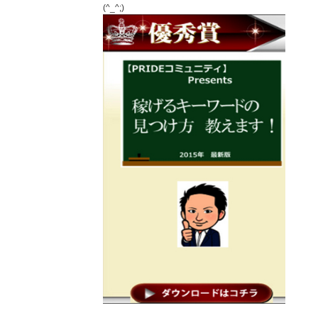
(^_^;)