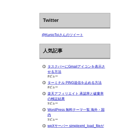
Twitter
@KunioToiさんのツイート
人気記事
タスクバーにGmailアイコンを表示さ
せる方法
2ビュー
ターミナル PING送信を止める方法
2ビュー
楽天アフィリエイト 承認率と破棄率
の検証結果
1ビュー
WordPress 無料テーマ一覧 海外・国
内
1ビュー
wpXサーバー simplexml_load_fileが