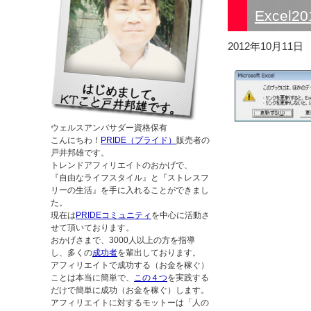
Exce
2012年10月11日
ウェルスアンバサダー資格保有
こんにちわ！
PRIDE（プライド）
販売者の
戸井邦雄です。
トレンドアフィリエイトのおかげで、
『自由なライフスタイル』と『ストレスフ
リーの生活』を手に入れることができまし
た。
現在は
PRIDEコミュニティ
を中心に活動さ
せて頂いております。
おかげさまで、3000人以上の方を指導
し、多くの
成功者
を輩出しております。
アフィリエイトで成功する（お金を稼ぐ）
ことは本当に簡単で、
この４つ
を実践する
だけで簡単に成功（お金を稼ぐ）します。
アフィリエイトに対するモットーは「人の