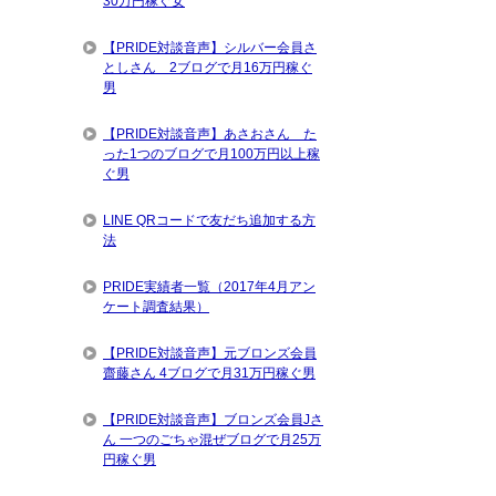
30万円稼ぐ女
【PRIDE対談音声】シルバー会員さ
としさん 2ブログで月16万円稼ぐ
男
【PRIDE対談音声】あさおさん た
った1つのブログで月100万円以上稼
ぐ男
LINE QRコードで友だち追加する方
法
PRIDE実績者一覧（2017年4月アン
ケート調査結果）
【PRIDE対談音声】元ブロンズ会員
齋藤さん 4ブログで月31万円稼ぐ男
【PRIDE対談音声】ブロンズ会員Jさ
ん 一つのごちゃ混ぜブログで月25万
円稼ぐ男