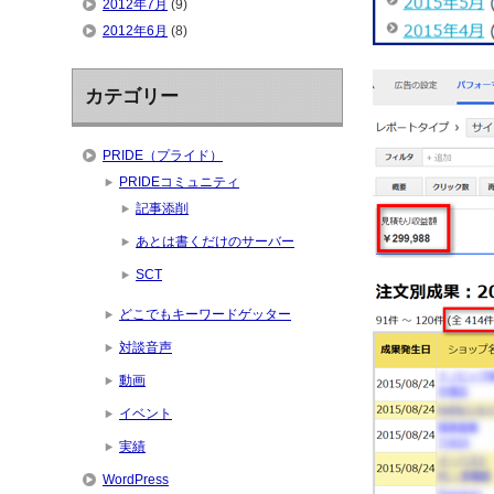
2012年7月
(9)
2012年6月
(8)
カテゴリー
PRIDE（プライド）
PRIDEコミュニティ
記事添削
あとは書くだけのサーバー
SCT
どこでもキーワードゲッター
対談音声
動画
イベント
実績
WordPress