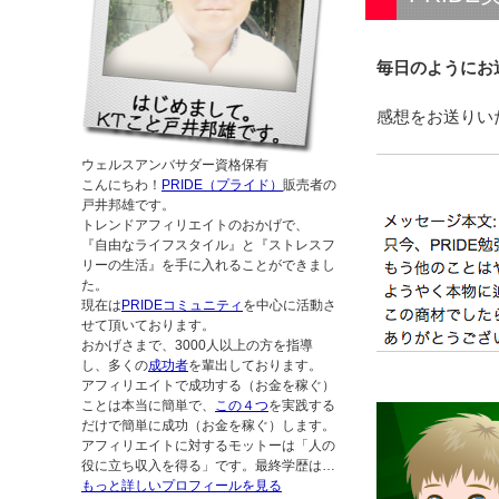
毎日のようにお
感想をお送りい
ウェルスアンバサダー資格保有
こんにちわ！
PRIDE（プライド）
販売者の
戸井邦雄です。
トレンドアフィリエイトのおかげで、
『自由なライフスタイル』と『ストレスフ
リーの生活』を手に入れることができまし
た。
現在は
PRIDEコミュニティ
を中心に活動さ
せて頂いております。
おかげさまで、3000人以上の方を指導
し、多くの
成功者
を輩出しております。
アフィリエイトで成功する（お金を稼ぐ）
ことは本当に簡単で、
この４つ
を実践する
だけで簡単に成功（お金を稼ぐ）します。
アフィリエイトに対するモットーは「人の
役に立ち収入を得る」です。最終学歴は…
もっと詳しいプロフィールを見る