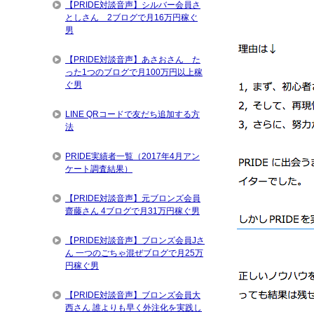
【PRIDE対談音声】シルバー会員さ
としさん 2ブログで月16万円稼ぐ
男
【PRIDE対談音声】あさおさん た
った1つのブログで月100万円以上稼
ぐ男
LINE QRコードで友だち追加する方
法
PRIDE実績者一覧（2017年4月アン
ケート調査結果）
【PRIDE対談音声】元ブロンズ会員
齋藤さん 4ブログで月31万円稼ぐ男
【PRIDE対談音声】ブロンズ会員Jさ
ん 一つのごちゃ混ぜブログで月25万
円稼ぐ男
【PRIDE対談音声】ブロンズ会員大
西さん 誰よりも早く外注化を実践し