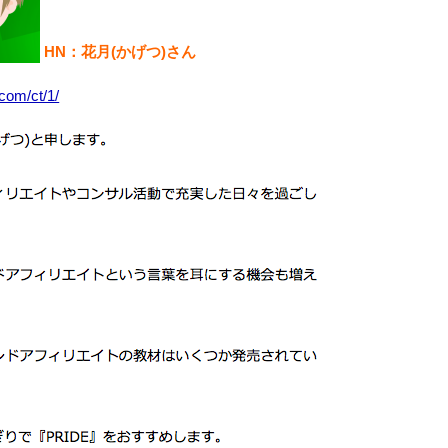
HN：花月(かげつ)さん
.com/ct/1/