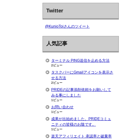
Twitter
@KunioToiさんのツイート
人気記事
ターミナル PING送信を止める方法
2ビュー
タスクバーにGmailアイコンを表示さ
せる方法
2ビュー
PRIDEの記事添削依頼をお願いして
みる事にしました
1ビュー
お問い合わせ
1ビュー
成果が出始めました。PRIDEコミュ
ニティの皆様のお陰です。
1ビュー
楽天アフィリエイト 承認率と破棄率