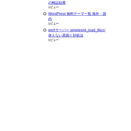
の検証結果
1ビュー
WordPress 無料テーマ一覧 海外・国
内
1ビュー
wpXサーバー simplexml_load_fileが
使えない原因と対処法
1ビュー