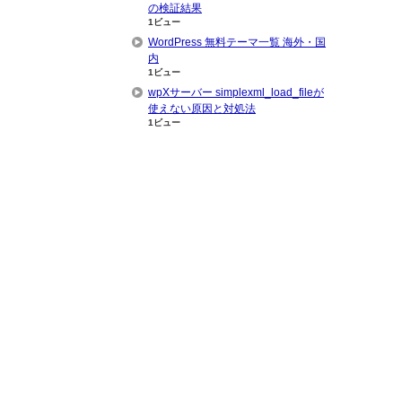
の検証結果
1ビュー
WordPress 無料テーマ一覧 海外・国
内
1ビュー
wpXサーバー simplexml_load_fileが
使えない原因と対処法
1ビュー