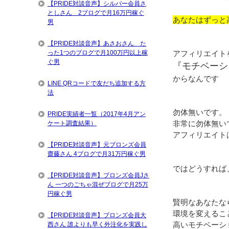
【PRIDE対談音声】シルバー会員さ
としさん 2ブログで月16万円稼ぐ
あなたはずっと
男
【PRIDE対談音声】あさおさん た
アフィリエイト
った1つのブログで月100万円以上稼
ぐ男
『モチベーシ
からなんです
LINE QRコードで友だち追加する方
法
勿体無いです。
PRIDE実績者一覧（2017年4月アン
非常に勿体無い
ケート調査結果）
アフィリエイト
【PRIDE対談音声】元ブロンズ会員
齋藤さん 4ブログで月31万円稼ぐ男
ではどうすれば
【PRIDE対談音声】ブロンズ会員Jさ
ん 一つのごちゃ混ぜブログで月25万
円稼ぐ男
賢明なあなたな
環境を変えるこ
【PRIDE対談音声】ブロンズ会員大
高いモチベーシ
西さん 誰よりも早く外注化を実践し