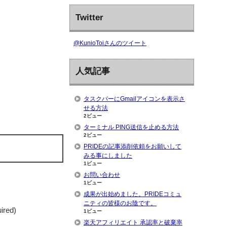
Twitter
@KunioToiさんのツイート
人気記事
タスクバーにGmailアイコンを表示さ
せる方法
2ビュー
ターミナル PING送信を止める方法
2ビュー
PRIDEの記事添削依頼をお願いして
みる事にしました
1ビュー
お問い合わせ
1ビュー
成果が出始めました。PRIDEコミュ
ニティの皆様のお陰です。
uired)
1ビュー
楽天アフィリエイト 承認率と破棄率