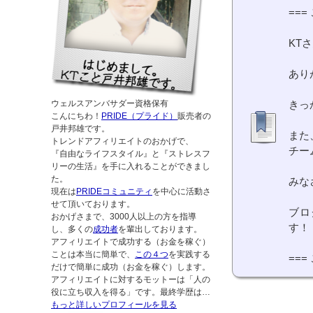
===
KT
あり
ウェルスアンバサダー資格保有
きっ
こんにちわ！
PRIDE（プライド）
販売者の
戸井邦雄です。
また
トレンドアフィリエイトのおかげで、
チー
『自由なライフスタイル』と『ストレスフ
リーの生活』を手に入れることができまし
た。
みな
現在は
PRIDEコミュニティ
を中心に活動さ
せて頂いております。
ブロ
おかげさまで、3000人以上の方を指導
す！
し、多くの
成功者
を輩出しております。
アフィリエイトで成功する（お金を稼ぐ）
ことは本当に簡単で、
この４つ
を実践する
===
だけで簡単に成功（お金を稼ぐ）します。
アフィリエイトに対するモットーは「人の
役に立ち収入を得る」です。最終学歴は…
もっと詳しいプロフィールを見る