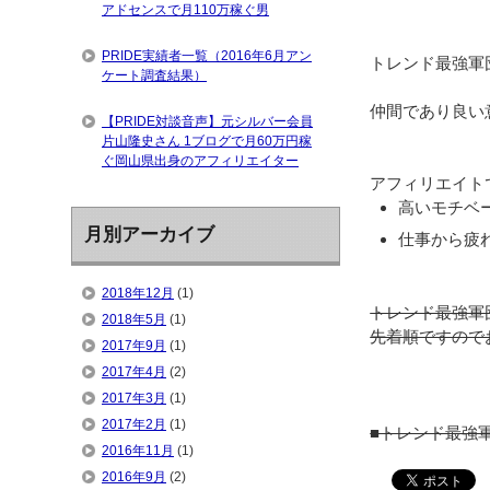
アドセンスで月110万稼ぐ男
PRIDE実績者一覧（2016年6月アン
トレンド最強軍
ケート調査結果）
仲間であり良い
【PRIDE対談音声】元シルバー会員
片山隆史さん 1ブログで月60万円稼
ぐ岡山県出身のアフィリエイター
アフィリエイト
高いモチベ
月別アーカイブ
仕事から疲
2018年12月
(1)
トレンド最強軍
2018年5月
(1)
先着順ですので
2017年9月
(1)
2017年4月
(2)
2017年3月
(1)
2017年2月
(1)
■トレンド最強
2016年11月
(1)
2016年9月
(2)