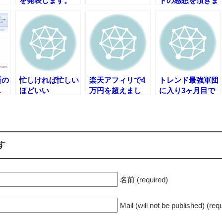
を発表します。
トの感想を頂きま
した。
（20121204）
断の
忙しければ忙しい
楽天アフィリで4
トレンド最強軍団
し
ほどいい
万円を超えまし
に入り3ヶ月目で
た。
1日1万PV達成し
た男
す
名前 (required)
Mail (will not be published) (req