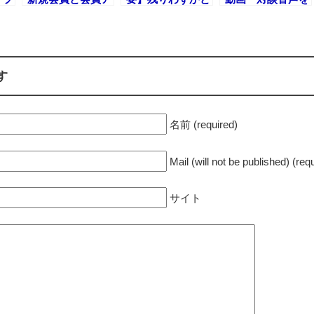
しま
ップグレードを完
なりました・・・
追加および教材を
全中止します
ブラッシュアップ
しました
20150209
す
名前 (required)
Mail (will not be published) (req
サイト