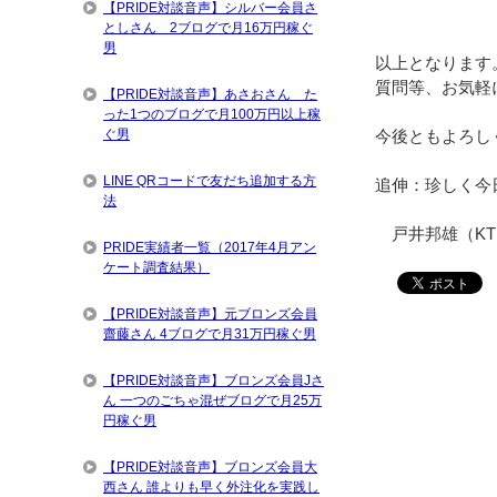
【PRIDE対談音声】シルバー会員さ
としさん 2ブログで月16万円稼ぐ
男
以上となります
質問等、お気軽
【PRIDE対談音声】あさおさん た
った1つのブログで月100万円以上稼
ぐ男
今後ともよろし
LINE QRコードで友だち追加する方
追伸：珍しく今
法
戸井邦雄（KT
PRIDE実績者一覧（2017年4月アン
ケート調査結果）
【PRIDE対談音声】元ブロンズ会員
齋藤さん 4ブログで月31万円稼ぐ男
【PRIDE対談音声】ブロンズ会員Jさ
ん 一つのごちゃ混ぜブログで月25万
円稼ぐ男
【PRIDE対談音声】ブロンズ会員大
西さん 誰よりも早く外注化を実践し