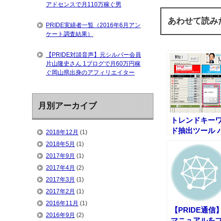
アドセンスで月110万稼ぐ男
あわせて読み
PRIDE実績者一覧（2016年6月アン
ケート調査結果）
【PRIDE対談音声】元シルバー会員
片山隆史さん 1ブログで月60万円稼
ぐ岡山県出身のアフィリエイター
月別アーカイブ
トレンドキー
ド抽出ツール 
2018年12月
(1)
ージョンアッ
2018年5月
(1)
ました(Ver1.2)
2017年9月
(1)
2017年4月
(2)
2017年3月
(1)
2017年2月
(1)
2016年11月
(1)
【PRIDE通信
2016年9月
(2)
マニュアルを