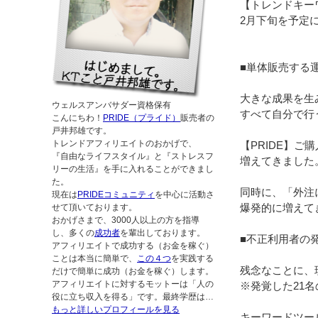
【トレンドキーワード
2月下旬を予定
■単体販売する
大きな成果を生
ウェルスアンバサダー資格保有
すべて自分で行
こんにちわ！
PRIDE（プライド）
販売者の
戸井邦雄です。
トレンドアフィリエイトのおかげで、
【PRIDE】
『自由なライフスタイル』と『ストレスフ
増えてきました
リーの生活』を手に入れることができまし
た。
同時に、「外注
現在は
PRIDEコミュニティ
を中心に活動さ
爆発的に増えて
せて頂いております。
おかげさまで、3000人以上の方を指導
し、多くの
成功者
を輩出しております。
■不正利用者の
アフィリエイトで成功する（お金を稼ぐ）
ことは本当に簡単で、
この４つ
を実践する
残念なことに、
だけで簡単に成功（お金を稼ぐ）します。
アフィリエイトに対するモットーは「人の
※発覚した21
役に立ち収入を得る」です。最終学歴は…
もっと詳しいプロフィールを見る
キーワードツー