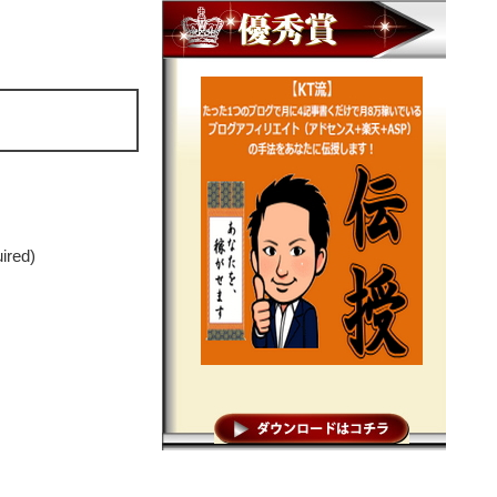
uired)