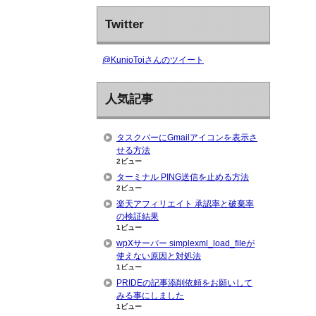
Twitter
@KunioToiさんのツイート
人気記事
タスクバーにGmailアイコンを表示さ
せる方法
2ビュー
ターミナル PING送信を止める方法
2ビュー
楽天アフィリエイト 承認率と破棄率
の検証結果
1ビュー
wpXサーバー simplexml_load_fileが
使えない原因と対処法
1ビュー
PRIDEの記事添削依頼をお願いして
みる事にしました
1ビュー