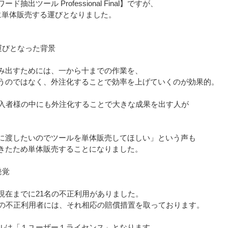
抽出ツール Professional Final】ですが、
に単体販売する運びとなりました。
運びとなった背景
み出すためには、一から十までの作業を、
うのではなく、外注化することで効率を上げていくのが効果的。
ご購入者様の中にも外注化することで大きな成果を出す人が
。
に渡したいのでツールを単体販売してほしい」という声も
きたため単体販売することになりました。
発覚
現在までに21名の不正利用がありました。
名の不正利用者には、それ相応の賠償措置を取っております。
ルは「１ユーザー１ライセンス」となります。