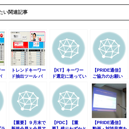
たい関連記事
ワー
トレンドキーワー
【KT】キーワー
【PRIDE通信】
バ
ド抽出ツール バ
ド選定に迷ってい
ご協力のお願い
プし
ージョンアップし
る方だけお読みく
【なりすまし撲滅
ました(Ver1.3)
ださい
運動】
】
【重要】９月末で
【PDC】【重
【PRIDE通信】
ブラ
新規会員と会員ア
要】残りわずかと
動画・対談音声を