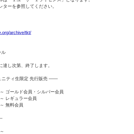
レターを参照してください。
te.org/archive/tkt/
ール
に達し次第、終了します。
ミュニティ生限定 先行販売 ——
:00～ ゴールド会員・シルバー会員
:00～ レギュラー会員
00～ 無料会員
—
0～