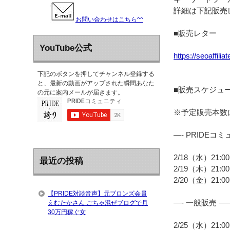
詳細は下記販売
お問い合わせはこちら^^
■販売レター
YouTube公式
https://seoaffilia
下記のボタンを押してチャンネル登録する
と、最新の動画がアップされた瞬間あなた
■販売スケジュ
の元に案内メールが届きます。
※予定販売本数
—- PRIDEコ
2/18（水）21
最近の投稿
2/19（木）21
2/20（金）21:
【PRIDE対談音声】元ブロンズ会員
—- 一般販売 —
えむたかさん ごちゃ混ぜブログで月
30万円稼ぐ女
2/25（水）21:0