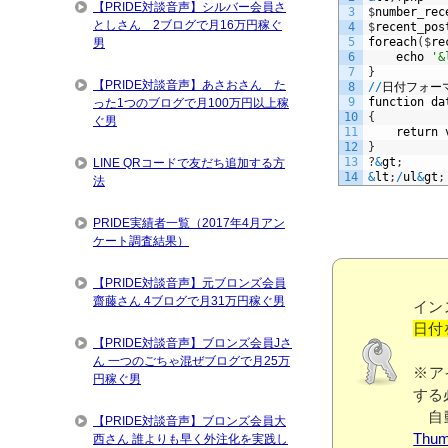
【PRIDE対談音声】シルバー会員さ
3
$
number
_
rec
としさん 2ブログで月16万円稼ぐ
4
$
recent
_
pos
5
foreach
(
$
re
男
6
echo
'&
7
}
【PRIDE対談音声】あさおさん た
8
/
/
日付フォー
9
function
da
った1つのブログで月100万円以上稼
10
{
ぐ男
11
return
12
}
13
?
&
gt
;
LINE QRコードで友だち追加する方
14
&
lt
;
/
ul
&
gt
;
法
PRIDE実績者一覧（2017年4月アン
ケート調査結果）
【PRIDE対談音声】元ブロンズ会員
齋藤さん 4ブログで月31万円稼ぐ男
イン
日付
【PRIDE対談音声】ブロンズ会員Jさ
ん 一つのごちゃ混ぜブログで月25万
※ア
円稼ぐ男
する
自動
【PRIDE対談音声】ブロンズ会員大
Thum
西さん 誰よりも早く外注化を実践し