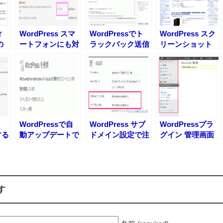
ィ
WordPress スマ
WordPressでト
WordPress スク
の
ートフォンにも対
ラックバック送信
リーンショット
入れ
応しアドセンス広
を有効にする方法
「screenshot.pn
告を表示させる方
g」の作り方
法
WordPressで自
WordPress サブ
WordPressプラ
する
動アップデートで
ドメイン設定で注
グイン 管理画面
きない時の対処法
意したいこと エ
のメニューを見や
– エックスサーバ
ックスサーバー編
すくする方法
ー編
す