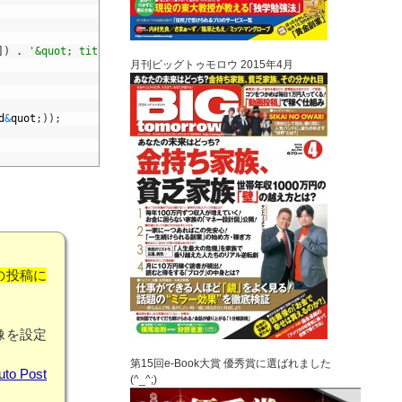
]
)
.
'&quot; title=&quot;'
.
$
post
[
&
quot
;
post
_
title
&
quot
;
]
.
'を
月刊ビッグトゥモロウ 2015年4月
d
&
quot
;
)
)
;
近の投稿に
像を設定
第15回e-Book大賞 優秀賞に選ばれました
uto Post
(^_^;)