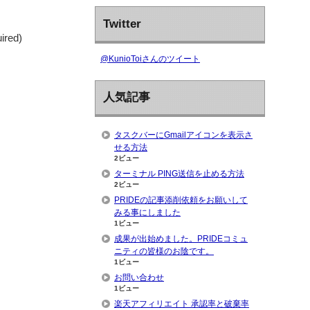
Twitter
uired)
@KunioToiさんのツイート
人気記事
タスクバーにGmailアイコンを表示さ
せる方法
2ビュー
ターミナル PING送信を止める方法
2ビュー
PRIDEの記事添削依頼をお願いして
みる事にしました
1ビュー
成果が出始めました。PRIDEコミュ
ニティの皆様のお陰です。
1ビュー
お問い合わせ
1ビュー
楽天アフィリエイト 承認率と破棄率