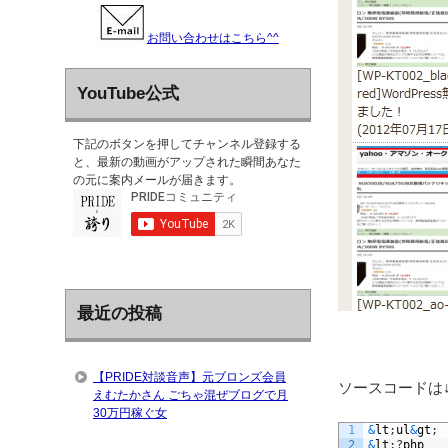
お問い合わせはこちら^^
YouTube公式
下記のボタンを押してチャンネル登録する
と、最新の動画がアップされた瞬間あなた
の元に案内メールが届きます。
最近の投稿
【PRIDE対談音声】元ブロンズ会員
ソースコードは
えむたかさん ごちゃ混ぜブログで月
30万円稼ぐ女
1
&
lt
;
ul
&
gt
;
2
&
lt
;
?
php