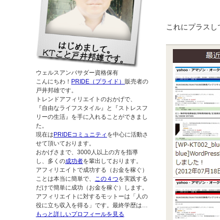
これにプラスし
ウェルスアンバサダー資格保有
こんにちわ！
PRIDE（プライド）
販売者の
戸井邦雄です。
トレンドアフィリエイトのおかげで、
『自由なライフスタイル』と『ストレスフ
リーの生活』を手に入れることができまし
た。
現在は
PRIDEコミュニティ
を中心に活動さ
せて頂いております。
おかげさまで、3000人以上の方を指導
し、多くの
成功者
を輩出しております。
アフィリエイトで成功する（お金を稼ぐ）
ことは本当に簡単で、
この４つ
を実践する
だけで簡単に成功（お金を稼ぐ）します。
アフィリエイトに対するモットーは「人の
役に立ち収入を得る」です。最終学歴は…
もっと詳しいプロフィールを見る