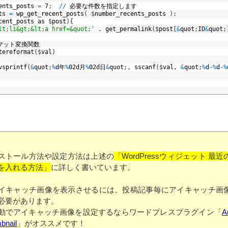
ents
_
posts
=
7
;
/
/
必要な件数を指定します
ts
=
wp
_
get
_
recent
_
posts
(
$
number
_
recents
_
posts
)
;
cent
_
posts
as
$
post
)
{
lt;li&gt;&lt;a href=&quot;'
.
get
_
permalink
(
$
post
[
&
quot
;
ID
&
quot
;
マット変換関数
tereformat
(
$
val
)
vsprintf
(
&
quot
;
%
d年
%
02d月
%
02d日
&
quot
;
,
sscanf
(
$
val
,
&
quot
;
%
d
-
%
d
-
%
ストール方法や設定方法は上述の
「WordPressウィジェット 最
を入れる方法」
に詳しく書いています。
イキャッチ画像を表示させるには、投稿記事毎にアイキャッチ画
必要があります。
でアイキャッチ画像を設定するならワードプレスプラグイン「
A
bnail
」がオススメです！