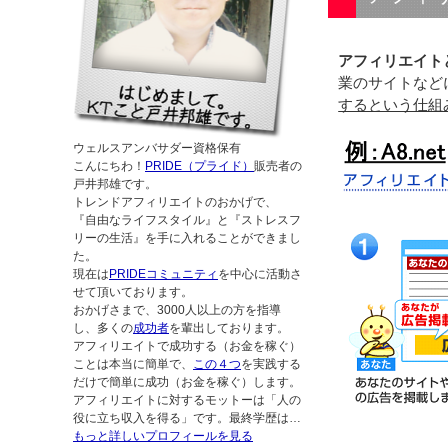
アフィリエイト
業のサイトなど
するという仕組
ウェルスアンバサダー資格保有
こんにちわ！
PRIDE（プライド）
販売者の
戸井邦雄です。
トレンドアフィリエイトのおかげで、
『自由なライフスタイル』と『ストレスフ
リーの生活』を手に入れることができまし
た。
現在は
PRIDEコミュニティ
を中心に活動さ
せて頂いております。
おかげさまで、3000人以上の方を指導
し、多くの
成功者
を輩出しております。
アフィリエイトで成功する（お金を稼ぐ）
ことは本当に簡単で、
この４つ
を実践する
だけで簡単に成功（お金を稼ぐ）します。
アフィリエイトに対するモットーは「人の
役に立ち収入を得る」です。最終学歴は…
もっと詳しいプロフィールを見る