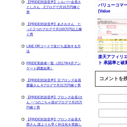
【PRIDE対談音声】シルバー会員さ
バリューコマ
としさん 2ブログで月16万円稼ぐ
(Value
男
Commerce)報
実績
【PRIDE対談音声】あさおさん た
った1つのブログで月100万円以上稼
ぐ男
LINE QRコードで友だち追加する方
法
楽天アフィリ
ト 承認率と破
PRIDE実績者一覧（2017年4月アン
率の検証結果
ケート調査結果）
コメントを
【PRIDE対談音声】元ブロンズ会員
齋藤さん 4ブログで月31万円稼ぐ男
【PRIDE対談音声】ブロンズ会員Jさ
ん 一つのごちゃ混ぜブログで月25万
円稼ぐ男
【PRIDE対談音声】ブロンズ会員大
西さん 誰よりも早く外注化を実践し