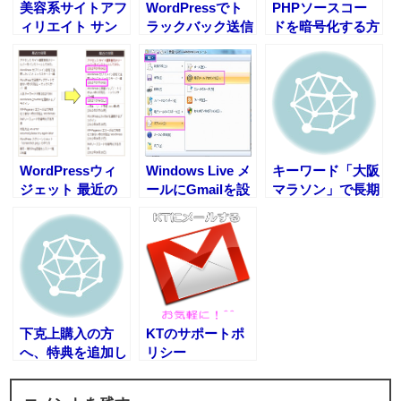
美容系サイトアフ
WordPressでト
PHPソースコー
ィリエイト サン
ラックバック送信
ドを暗号化する方
プル商品で稼ぐ方
を有効にする方法
法
法
WordPressウィ
Windows Live メ
キーワード「大阪
ジェット 最近の
ールにGmailを設
マラソン」で長期
投稿に日付を入れ
定する方法
的に安定して稼ぐ
る方法
方法
下克上購入の方
KTのサポートポ
へ、特典を追加し
リシー
ました。