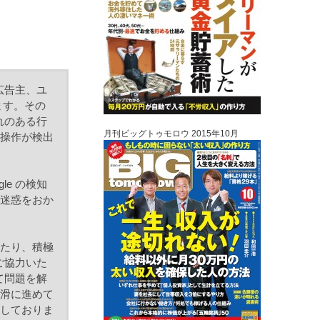
広告主、ユ
ます。その
れのある行
月刊ビッグトゥモロウ 2015年10月
な操作が検出
e の検知
ご迷惑をおか
いたり、積極
守にご協力いた
て問題を解
円滑に進めて
意しておりま