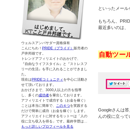
といったメール
もちろん、PR
最近多いのは、
ウェルスアンバサダー資格保有
こんにちわ！
PRIDE（プライド）
販売者の
自動ツール
戸井邦雄です。
トレンドアフィリエイトのおかげで、
『自由なライフスタイル』と『ストレスフ
リーの生活』を手に入れることができまし
た。
現在は
PRIDEコミュニティ
を中心に活動さ
せて頂いております。
おかげさまで、3000人以上の方を指導
し、多くの
成功者
を輩出しております。
アフィリエイトで成功する（お金を稼ぐ）
ことは本当に簡単で、
この４つ
を実践する
Googleさん
だけで簡単に成功（お金を稼ぐ）します。
んの役に立って
アフィリエイトに対するモットーは「人の
役に立ち収入を得る」です。最終学歴は…
もっと詳しいプロフィールを見る