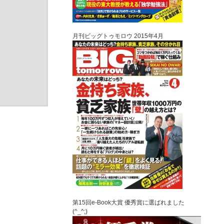
。
月刊ビッグトゥモロウ 2015年4月
第15回e-Book大賞 優秀賞に選ばれました
(^_^;)