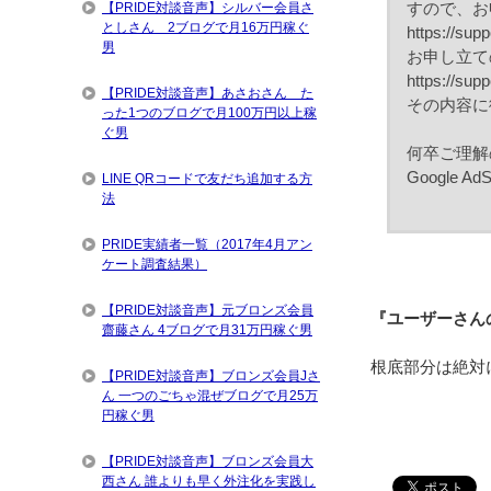
すので、お
【PRIDE対談音声】シルバー会員さ
としさん 2ブログで月16万円稼ぐ
https://su
男
お申し立て
https://sup
【PRIDE対談音声】あさおさん た
その内容に
った1つのブログで月100万円以上稼
ぐ男
何卒ご理解
Google A
LINE QRコードで友だち追加する方
法
PRIDE実績者一覧（2017年4月アン
ケート調査結果）
【PRIDE対談音声】元ブロンズ会員
『ユーザーさん
齋藤さん 4ブログで月31万円稼ぐ男
根底部分は絶対
【PRIDE対談音声】ブロンズ会員Jさ
ん 一つのごちゃ混ぜブログで月25万
円稼ぐ男
【PRIDE対談音声】ブロンズ会員大
西さん 誰よりも早く外注化を実践し