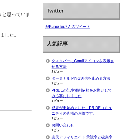
Twitter
うと思っていま
@KunioToiさんのツイート
りました。
人気記事
タスクバーにGmailアイコンを表示さ
せる方法
2ビュー
ターミナル PING送信を止める方法
2ビュー
PRIDEの記事添削依頼をお願いして
みる事にしました
1ビュー
成果が出始めました。PRIDEコミュ
ニティの皆様のお陰です。
1ビュー
お問い合わせ
1ビュー
楽天アフィリエイト 承認率と破棄率