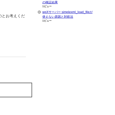
の検証結果
1ビュー
wpXサーバー simplexml_load_fileが
のとお考えくだ
使えない原因と対処法
1ビュー