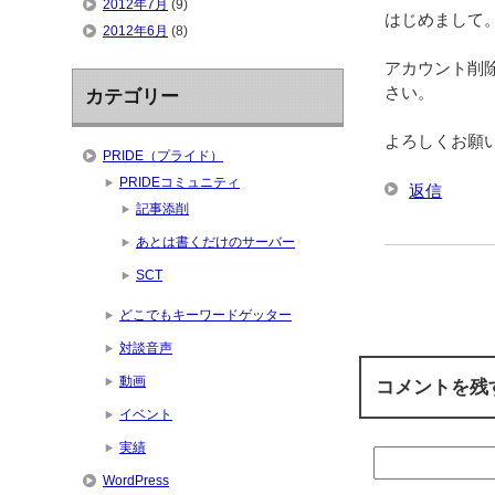
2012年7月
(9)
はじめまして
2012年6月
(8)
アカウント削
さい。
カテゴリー
よろしくお願
PRIDE（プライド）
PRIDEコミュニティ
返信
記事添削
あとは書くだけのサーバー
SCT
どこでもキーワードゲッター
対談音声
動画
コメントを残
イベント
実績
WordPress