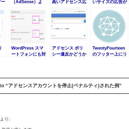
ツー
（AdSense）よ
高いアドセンス広
いサイズの広告が
スト
り収益増加の提案
告の配置場所は？
誕生しましたね。
。
メッセージが来ま
した。
リ
WordPress スマ
アドセンス ポリ
TwentyFourteen
）
ートフォンにも対
シー違反かどうか
のフッター上にリ
に必
応しアドセンス広
確認・連絡する方
ンクユニットを貼
たい
告を表示させる方
法
る方法
法
ses to “アドセンスアカウントを停止(ペナルティ)された例”
より: