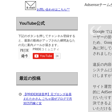
Adsenseチ
お問い合わせはこちら^^
YouTube公式
Googl
下記のボタンを押してチャンネル登録する
ーザーの皆
と、最新の動画がアップされた瞬間あなた
ため、Go
の元に案内メールが届きます。
為に対して
されました
違反の内容
システムに
けしますが
最近の投稿
サイト運営
的に AdSe
【PRIDE対談音声】元ブロンズ会員
だいたりす
えむたかさん ごちゃ混ぜブログで月
決できるよ
30万円稼ぐ女
いただける